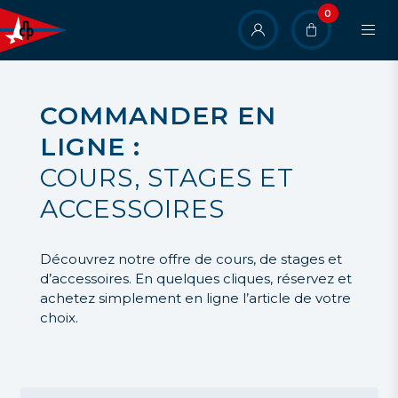
Aller
0
User
au
contenu
account
principal
menu
COMMANDER EN
LIGNE :
COURS, STAGES ET
ACCESSOIRES
Découvrez notre offre de cours, de stages et
d’accessoires. En quelques cliques, réservez et
achetez simplement en ligne l’article de votre
choix.