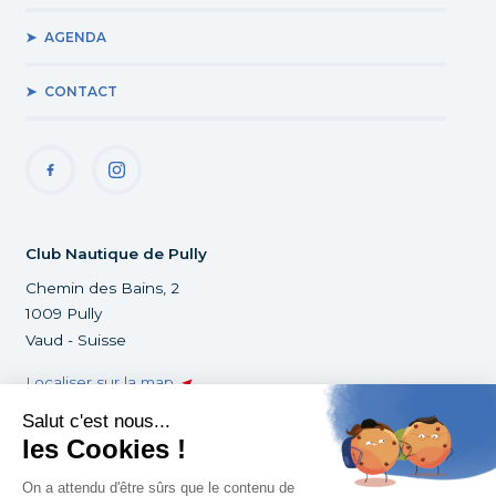
AGENDA
CONTACT
Club Nautique de Pully
Chemin des Bains, 2
1009 Pully
Vaud - Suisse
Localiser sur la map
+41 21 729 88 03
infoclub@cnpully.ch