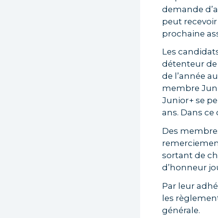
demande d’ad
peut recevoir
prochaine as
Les candidat
détenteur de 
de l’année au 
membre Junio
Junior+ se per
ans. Dans ce 
Des membres
remerciement
sortant de c
d’honneur jou
Par leur adhé
les règlements
générale.