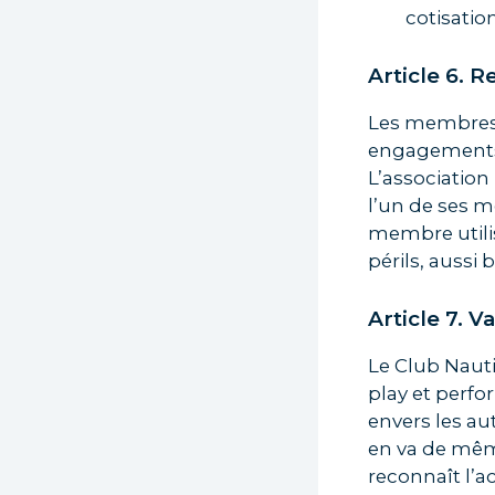
cotisatio
Article 6. R
Les membres 
engagements d
L’association
l’un de ses 
membre utilis
périls, aussi 
Article 7. V
Le Club Nauti
play et perfo
envers les au
en va de mêm
reconnaît l’a