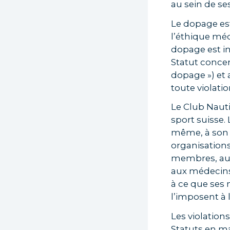
au sein de s
Le dopage est
l’éthique méd
dopage est i
Statut concer
dopage ») et
toute violatio
Le Club Nauti
sport suisse.
même, à son 
organisations
membres, au 
aux médecins 
à ce que ses 
l’imposent à 
Les violation
Statuts en ma