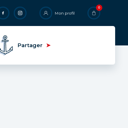
0
User
Mon profil
account
menu
Partager