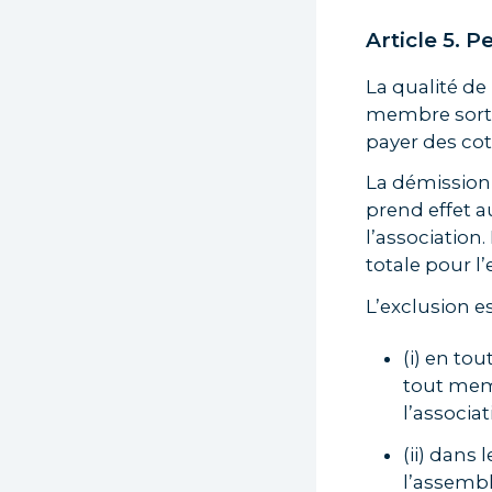
Article 5. 
La qualité de
membre sortan
payer des cot
La démission 
prend effet a
l’association.
totale pour l’
L’exclusion e
(i) en to
tout memb
l’associa
(ii) dans 
l’assembl