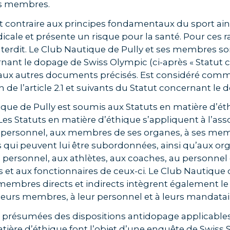
es membres.
 contraire aux principes fondamentaux du sport ain
icale et présente un risque pour la santé. Pour ces ra
nterdit. Le Club Nautique de Pully et ses membres s
nant le dopage de Swiss Olympic (ci-après « Statut 
 aux autres documents précisés. Est considéré co
n de l’article 2.1 et suivants du Statut concernant le 
que de Pully est soumis aux Statuts en matière d’é
 Les Statuts en matière d’éthique s’appliquent à l’asso
personnel, aux membres de ses organes, à ses mem
 qui peuvent lui être subordonnées, ainsi qu’aux or
personnel, aux athlètes, aux coaches, au personnel
et aux fonctionnaires de ceux-ci. Le Club Nautique d
membres directs et indirects intègrent également le
leurs membres, à leur personnel et à leurs mandatai
s présumées des dispositions antidopage applicables
tière d’éthique font l’objet d’une enquête de Swiss 