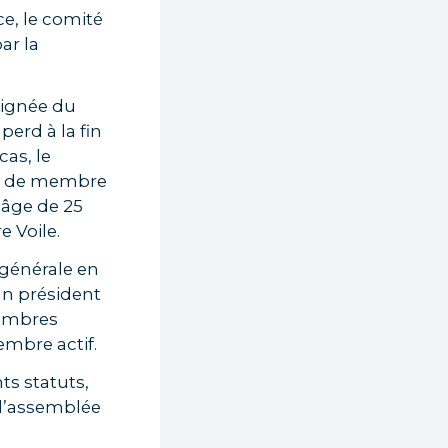
e, le comité
ar la
signée du
perd à la fin
cas, le
té de membre
l’âge de 25
 Voile.
générale en
un président
membres
embre actif.
ts statuts,
e l’assemblée