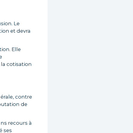
sion. Le
ion et devra
ion. Elle
e
 la cotisation
érale, contre
putation de
sans recours à
é ses