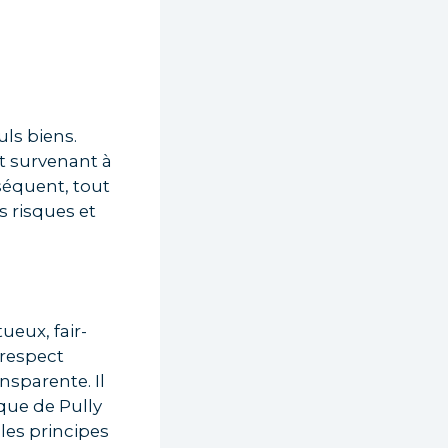
ls biens.
t survenant à
séquent, tout
s risques et
ueux, fair-
 respect
sparente. Il
que de Pully
 les principes