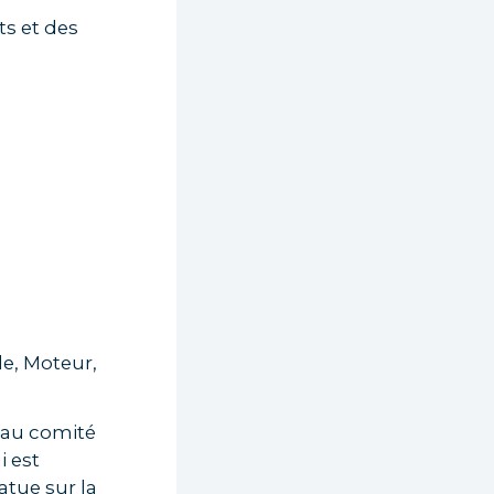
ts et des
le, Moteur,
r au comité
i est
atue sur la