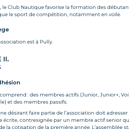
r, le Club Nautique favorise la formation des débutan
 que le sport de compétition, notamment en voile.
iège
association est à Pully.
II.
S
Adhésion
 comprend : des membres actifs (Junior, Junior+, Voi
le) et des membres passifs.
e désirant faire partie de l’association doit adresse
écrite, contresignée par un membre actif senior qu
e la cotisation de la première année. L’assemblée st