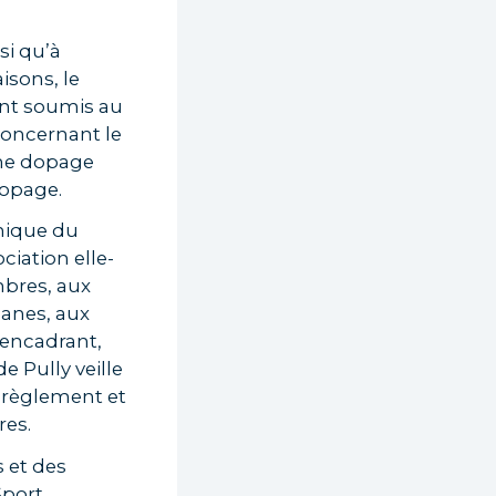
si qu’à
isons, le
ont soumis au
concernant le
mme dopage
dopage.
thique du
ciation elle-
bres, aux
ganes, aux
 encadrant,
e Pully veille
 règlement et
res.
 et des
Sport