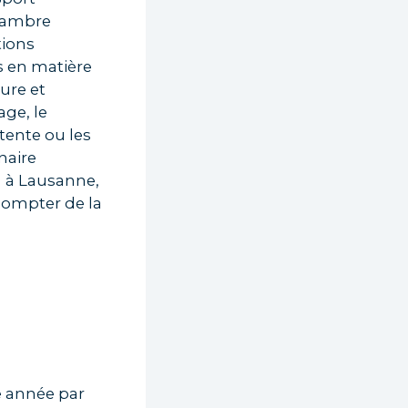
chambre
tions
s en matière
ure et
ge, le
tente ou les
naire
) à Lausanne,
 compter de la
e année par