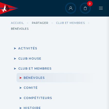
Aller
0
User
au
contenu
account
principal
menu
Fil
ACCUEIL
PARTAGER
CLUB ET MEMBRES
d'Ariane
BÉNÉVOLES
ACTIVITÉS
CLUB HOUSE
CLUB ET MEMBRES
BÉNÉVOLES
COMITÉ
COMPÉTITEURS
HISTOIRE