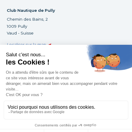
Club Nautique de Pully
Chemin des Bains, 2
1009 Pully
Vaud - Suisse
Localiser sur la map
+41 21 729 88 03
infoclub@cnpully.ch
©Club Nautique de Pully 2022
Tous droits réservés
Mentions légales
Créé par la
Pirogue.digital
Footer
Status
Conditions générales de vente
Haut de page