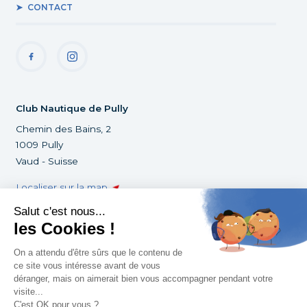
CONTACT
Club Nautique de Pully
Chemin des Bains, 2
1009 Pully
Vaud - Suisse
Localiser sur la map
+41 21 729 88 03
infoclub@cnpully.ch
©Club Nautique de Pully 2022
Tous droits réservés