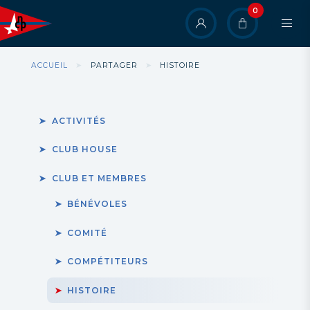
Aller
0
User
au
contenu
account
principal
menu
Fil
ACCUEIL
PARTAGER
HISTOIRE
d'Ariane
ACTIVITÉS
CLUB HOUSE
CLUB ET MEMBRES
BÉNÉVOLES
COMITÉ
COMPÉTITEURS
HISTOIRE