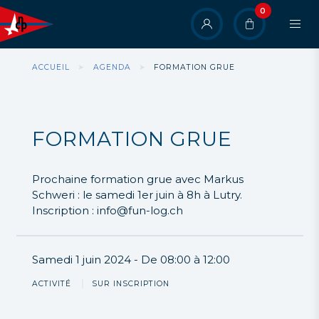
Aller
0
User
au
contenu
account
principal
menu
Fil
ACCUEIL
AGENDA
FORMATION GRUE
d'Ariane
FORMATION GRUE
Prochaine formation grue avec Markus
Schweri : le samedi 1er juin à 8h à Lutry.
Inscription : info@fun-log.ch
Samedi 1 juin 2024
De 08:00 à 12:00
ACTIVITÉ
SUR INSCRIPTION