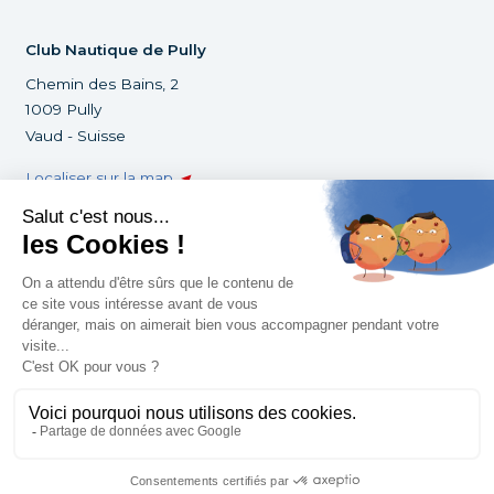
Club Nautique de Pully
Chemin des Bains, 2
1009 Pully
Vaud - Suisse
Localiser sur la map
+41 21 729 88 03
infoclub@cnpully.ch
©Club Nautique de Pully 2022
Tous droits réservés
Mentions légales
Créé par la
Pirogue.digital
Footer
Status
Conditions générales de vente