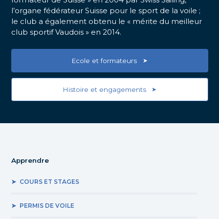
l’organe fédérateur Suisse pour le sport de la voile ;
le club a également obtenu le « mérite du meilleur
club sportif Vaudois » en 2014.
Ecole et formateurs
Histoire et engagements
Apprendre
COURS ET STAGES
PERMIS DE VOILE