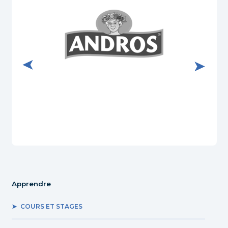
Visi
Andros
Visiter le site internet de BCV Pully
Apprendre
COURS ET STAGES