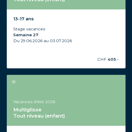
Stage Multiglisse Tout niveau, 13-17 ans, Vacances
d'été 2026, Semaine 27
13-17 ans
Stage vacances
Semaine 27
Du 29.06.2026 au 03.07.2026
CHF
405
.–
Vacances d'été 2026
Multiglisse
Tout niveau (enfant)
Stage Multiglisse Tout niveau, 13-17 ans, Vacances