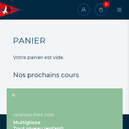
Aller
0
User
au
contenu
account
principal
menu
PANIER
Votre panier est vide.
Nos prochains cours
Vacances d'été 2026
Multiglisse
Tout niveau (enfant)