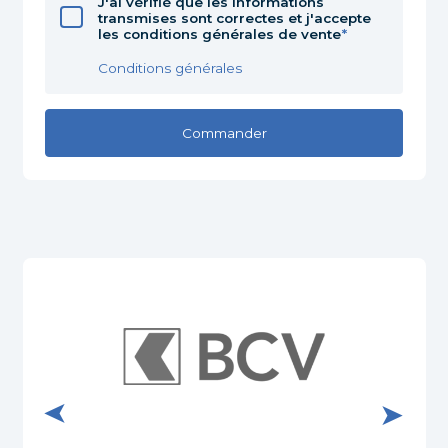
J'ai vérifié que les informations
transmises sont correctes et j'accepte
les conditions générales de vente
Conditions générales
Visit
ndros
Visiter le site internet de BCV Pully