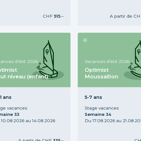
CHF
515
.–
A partir de
CH
cances d'été 2026
Vacances d'été 2026
timist
Optimist
ut niveau (enfant)
Moussaillon
ge Optimist Tout niveau, 7-11
Stage Optimist Moussaillo
, Vacances d'été 2026,
ans, Vacances d'été 2026,
maine 33
Semaine 34
1 ans
5-7 ans
age vacances
Stage vacances
maine 33
Semaine 34
10.08.2026 au 14.08.2026
Du 17.08.2026 au 21.08.20
A partir de
CHF
335
.–
C