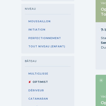
Va
Op
NIVEAU
To
Sta
MOUSSAILLON
an
se
7-1
INITIATION
St
PERFECTIONNEMENT
Se
TOUT NIVEAU (ENFANT)
Du
BÂTEAU
MULTIGLISSE
OPTIMIST
DÉRIVEUR
Va
CATAMARAN
Op