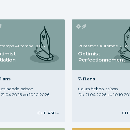
intemps Automne 2026
Printemps Automne 2026
timist
Optimist
itiation
Perfectionnement
rs Optimist Init., 7-11 ans,
Cours Optimist Perf., 7-11 a
intemps Automne 2026
Printemps Automne 2026
1 ans
7-11 ans
urs hebdo-saison
Cours hebdo-saison
21.04.2026 au 10.10.2026
Du 21.04.2026 au 10.10.20
CHF
450
.–
CH