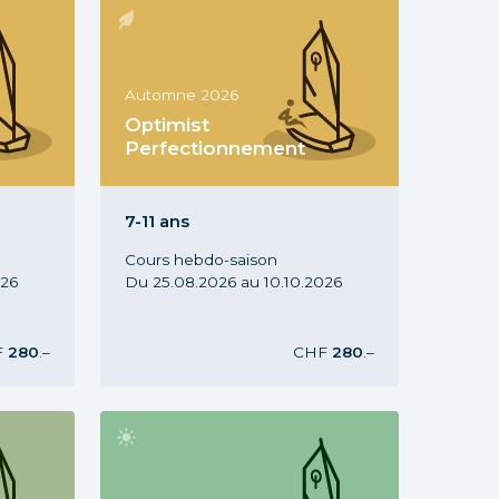
Automne 2026
Optimist
Perfectionnement
s,
Cours Optimist Perf., 7-11 ans,
Automne 2026
7-11 ans
Cours hebdo-saison
026
Du 25.08.2026 au 10.10.2026
F
280
.–
CHF
280
.–