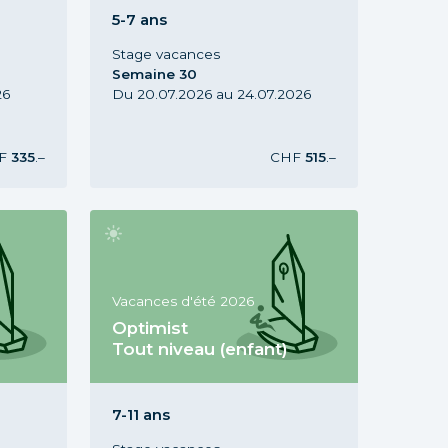
ans, Vacances d'été 2026,
Semaine 30
5-7 ans
Stage vacances
Semaine 30
26
Du 20.07.2026 au 24.07.2026
F
335
.–
CHF
515
.–
Vacances d'été 2026
Optimist
Tout niveau (enfant)
n, 5-7
Stage Optimist Tout niveau, 7-11
ans, Vacances d'été 2026,
Semaine 31
7-11 ans