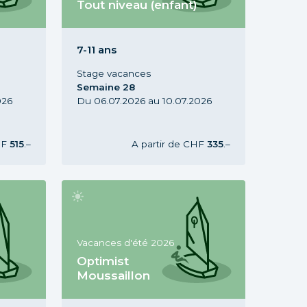
Tout niveau (enfant)
n, 5-7
Stage Optimist Tout niveau, 7-11
ans, Vacances d'été 2026,
Semaine 28
7-11 ans
Stage vacances
Semaine 28
026
Du 06.07.2026 au 10.07.2026
HF
515
.–
A partir de
CHF
335
.–
Vacances d'été 2026
Optimist
Moussaillon
 7-11
Stage Optimist Moussaillon, 5-7