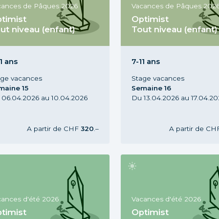
cances de Pâques 2026
Vacances de Pâques 202
timist
Optimist
ut niveau (enfant)
Tout niveau (enfant)
ge Optimist Tout niveau, 7-11
Stage Optimist Tout niveau,
s, Vacances de Pâques 2026,
ans, Vacances de Pâques 
maine 15
semaine 16
1 ans
7-11 ans
age vacances
Stage vacances
maine 15
Semaine 16
 06.04.2026 au 10.04.2026
Du 13.04.2026 au 17.04.20
A partir de
CHF
320
.–
A partir de
CH
cances d'été 2026
Vacances d'été 2026
timist
Optimist