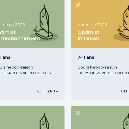
intemps 2026
Automne 2026
timist
Optimist
rfectionnement
Initiation
rs Optimist Perf., 7-11 ans,
Cours Optimist Init., 7-11 an
intemps 2026
Automne 2026
1 ans
7-11 ans
urs hebdo-saison
Cours hebdo-saison
21.04.2026 au 20.06.2026
Du 25.08.2026 au 10.10.2
CHF
280
.–
CH