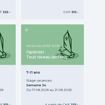
F
335
.–
CHF
515
.–
Vacances d'été 2026
Optimist
Tout niveau (enfant)
n, 5-7
Stage Optimist Tout niveau, 7-11
ans, Vacances d'été 2026,
Semaine 34
7-11 ans
Stage vacances
Semaine 34
26
Du 17.08.2026 au 21.08.2026
HF
515
.–
A partir de
CHF
335
.–