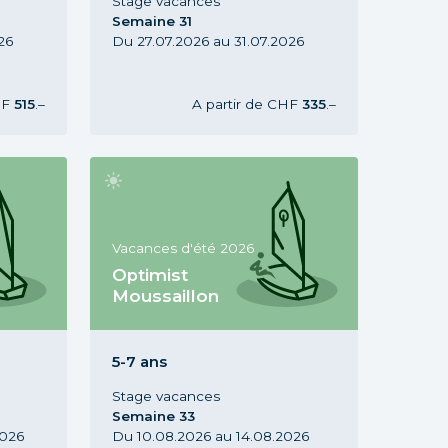
Stage vacances
Semaine 31
26
Du 27.07.2026 au 31.07.2026
HF
515
.–
A partir de
CHF
335
.–
Vacances d'été 2026
Optimist
Moussaillon
 7-11
Stage Optimist Moussaillon, 5-7
ans, Vacances d'été 2026,
Semaine 33
5-7 ans
Stage vacances
Semaine 33
2026
Du 10.08.2026 au 14.08.2026