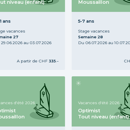
ut niveau (enfant)
Moussaillon
ge Optimist Tout niveau, 7-11
Stage Optimist Moussaillo
, Vacances d'été 2026,
ans, Vacances d'été 2026,
maine 27
Semaine 28
1 ans
5-7 ans
age vacances
Stage vacances
maine 27
Semaine 28
 29.06.2026 au 03.07.2026
Du 06.07.2026 au 10.07.2
A partir de
CHF
335
.–
C
cances d'été 2026
Vacances d'été 2026
timist
Optimist
ussaillon
Tout niveau (enfant)
ge Optimist Moussaillon, 5-7
Stage Optimist Tout niveau,