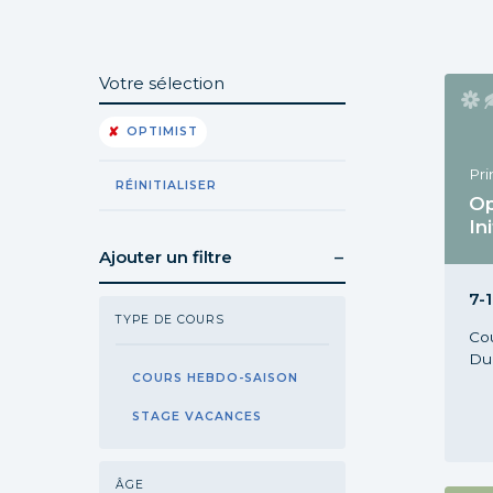
Votre sélection
OPTIMIST
Pr
RÉINITIALISER
Op
In
Ajouter un filtre
Cou
Pr
7-1
TYPE DE COURS
Co
Du 
COURS HEBDO-SAISON
STAGE VACANCES
ÂGE