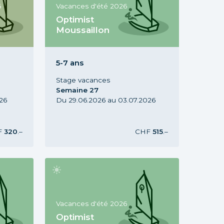
6
Vacances d'été 2026
Optimist
Moussaillon
 7-11
Stage Optimist Moussaillon, 5-7
2026,
ans, Vacances d'été 2026,
Semaine 27
5-7 ans
Stage vacances
Semaine 27
26
Du 29.06.2026 au 03.07.2026
F
320
.–
CHF
515
.–
Vacances d'été 2026
Optimist