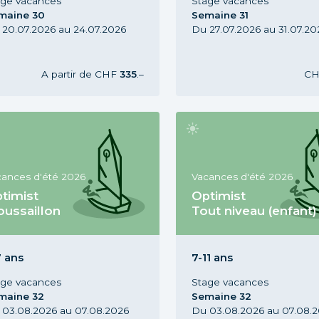
age vacances
Stage vacances
maine 30
Semaine 31
 20.07.2026 au 24.07.2026
Du 27.07.2026 au 31.07.20
A partir de
CHF
335
.–
C
cances d'été 2026
Vacances d'été 2026
timist
Optimist
ussaillon
Tout niveau (enfant)
ge Optimist Moussaillon, 5-7
Stage Optimist Tout niveau,
, Vacances d'été 2026,
ans, Vacances d'été 2026,
maine 32
Semaine 32
7 ans
7-11 ans
age vacances
Stage vacances
maine 32
Semaine 32
 03.08.2026 au 07.08.2026
Du 03.08.2026 au 07.08.