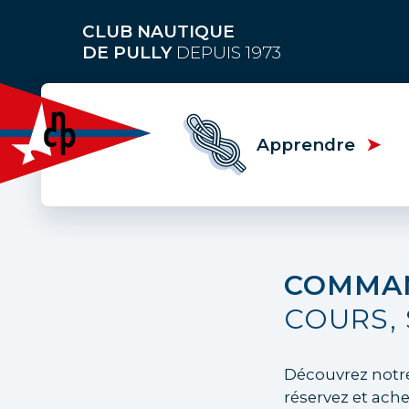
Aller
au
CLUB NAUTIQUE
contenu
DE PULLY
DEPUIS 1973
principal
Apprendre
COMMAN
COURS, 
Découvrez notre 
réservez et ache