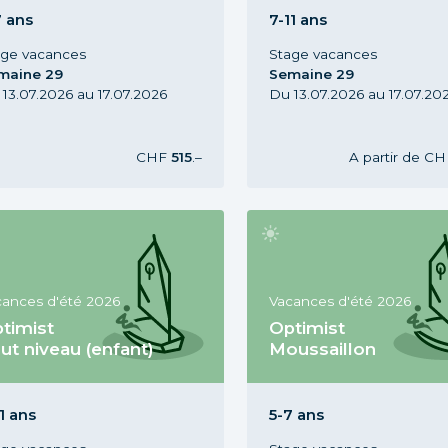
, Vacances d'été 2026,
ans, Vacances d'été 2026,
maine 29
Semaine 29
7 ans
7-11 ans
age vacances
Stage vacances
maine 29
Semaine 29
13.07.2026 au 17.07.2026
Du 13.07.2026 au 17.07.20
CHF
515
.–
A partir de
CH
cances d'été 2026
Vacances d'été 2026
timist
Optimist
ut niveau (enfant)
Moussaillon
ge Optimist Tout niveau, 7-11
Stage Optimist Moussaillo
, Vacances d'été 2026,
ans, Vacances d'été 2026,
maine 30
Semaine 31
1 ans
5-7 ans