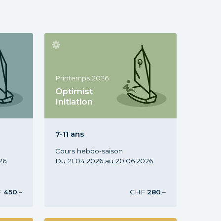
Printemps 2026
Optimist
Initiation
ns,
Cours Optimist Init., 7-11 ans,
Printemps 2026
7-11 ans
Cours hebdo-saison
26
Du 21.04.2026 au 20.06.2026
F
450
.–
CHF
280
.–