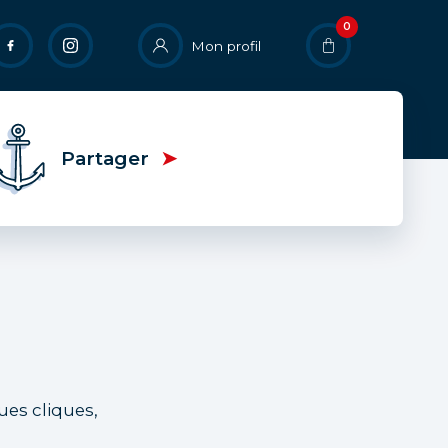
0
User
Mon profil
account
menu
Partager
ues cliques,