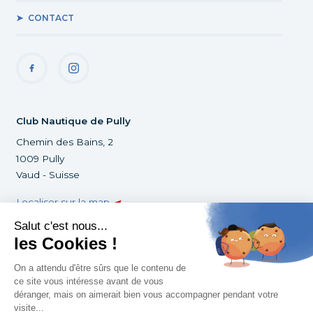
CONTACT
Club Nautique de Pully
Chemin des Bains, 2
1009 Pully
Vaud - Suisse
Localiser sur la map
+41 21 729 88 03
infoclub@cnpully.ch
©Club Nautique de Pully 2022
Tous droits réservés