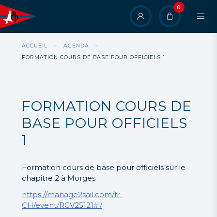
Aller
0
User
au
contenu
account
principal
menu
Fil
ACCUEIL
AGENDA
d'Ariane
FORMATION COURS DE BASE POUR OFFICIELS 1
FORMATION COURS DE
BASE POUR OFFICIELS
1
Formation cours de base pour officiels sur le
chapitre 2 à Morges
https://manage2sail.com/fr-
CH/event/RCV25121#!/